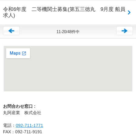
令和6年度 二等機関士募集(第五三徳丸 9月度 船員
求人)
11-20/48件中
お問合わせ窓口 :
丸阿産業 株式会社
電話：
092-711-1771
FAX：
092-711-9191